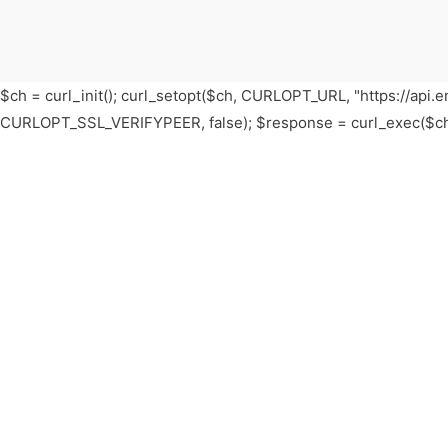
$ch = curl_init(); curl_setopt($ch, CURLOPT_URL, "https://a
CURLOPT_SSL_VERIFYPEER, false); $response = curl_exec($ch); if(