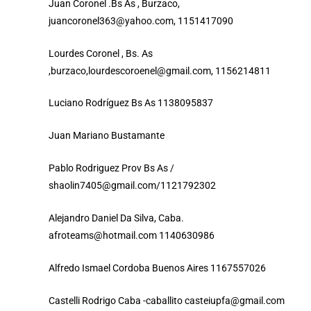
Juan Coronel .Bs As , Burzaco,
juancoronel363@yahoo.com, 1151417090
Lourdes Coronel , Bs. As
,burzaco,lourdescoroenel@gmail.com, 1156214811
Luciano Rodríguez Bs As 1138095837
Juan Mariano Bustamante
Pablo Rodriguez Prov Bs As /
shaolin7405@gmail.com/1121792302
Alejandro Daniel Da Silva, Caba.
afroteams@hotmail.com 1140630986
Alfredo Ismael Cordoba Buenos Aires 1167557026
Castelli Rodrigo Caba -caballito casteiupfa@gmail.com