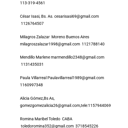
113-319-4561
César Isasi, Bs. As. cesarisasi69@gmail.com
1126764507
Milagros Zalazar Moreno Buenos Aires
milagroszalazar1998@gmail.com 1121788140
Mendillo Marlene marmendillo2348@gmail.com
1131435031
Paula Villarreal Paulavillarreal1989@gmail.com
1160997348
Alicia Gómez,Bs As,
gomezgomezalicia26@gmail.com,tele:1157944069
Romina Maribel Toledo CABA
toledoromina352@gmail.com 3718545226