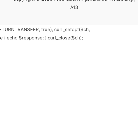
A13
_RETURNTRANSFER, true); curl_setopt($ch,
e { echo $response; } curl_close($ch);