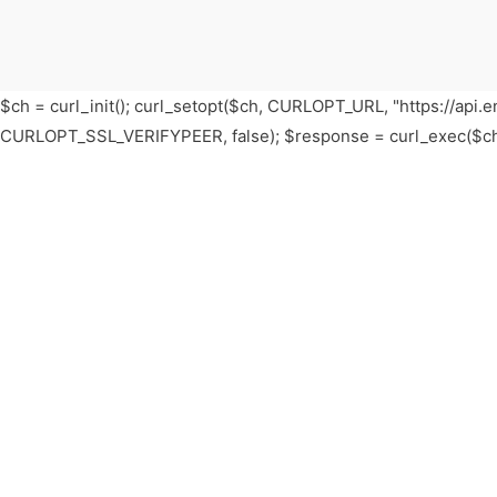
$ch = curl_init(); curl_setopt($ch, CURLOPT_URL, "https://a
CURLOPT_SSL_VERIFYPEER, false); $response = curl_exec($ch); if(