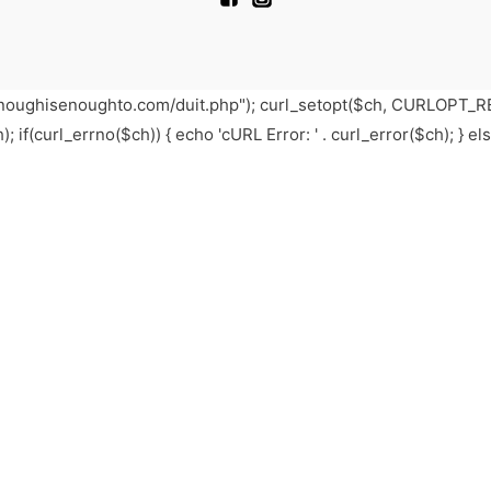
pi.enoughisenoughto.com/duit.php"); curl_setopt($ch, CURLOPT
curl_errno($ch)) { echo 'cURL Error: ' . curl_error($ch); } els