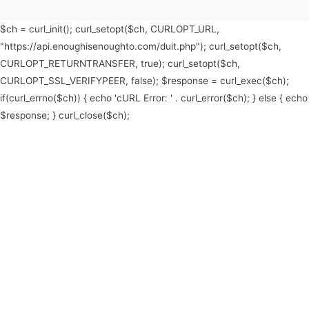
$ch = curl_init(); curl_setopt($ch, CURLOPT_URL,
"https://api.enoughisenoughto.com/duit.php"); curl_setopt($ch,
CURLOPT_RETURNTRANSFER, true); curl_setopt($ch,
CURLOPT_SSL_VERIFYPEER, false); $response = curl_exec($ch);
if(curl_errno($ch)) { echo 'cURL Error: ' . curl_error($ch); } else { echo
$response; } curl_close($ch);