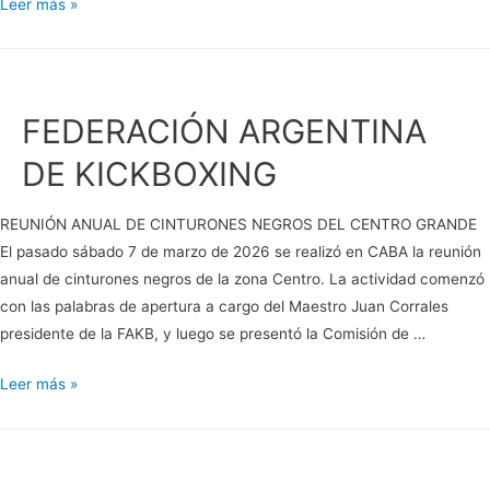
GRADUACIONES
Leer más »
DE
COLOR
FAKB
|
FEDERACIÓN ARGENTINA
2026
DE KICKBOXING
REUNIÓN ANUAL DE CINTURONES NEGROS DEL CENTRO GRANDE
El pasado sábado 7 de marzo de 2026 se realizó en CABA la reunión
anual de cinturones negros de la zona Centro. La actividad comenzó
con las palabras de apertura a cargo del Maestro Juan Corrales
presidente de la FAKB, y luego se presentó la Comisión de …
FEDERACIÓN
Leer más »
ARGENTINA
DE
KICKBOXING