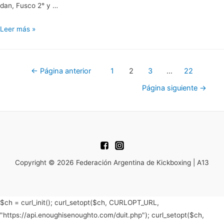
dan, Fusco 2° y …
Finalizó
Leer más »
noviembre
con
muchas
Paginación
←
Página anterior
1
2
3
…
22
novedades
de
Página siguiente
→
en
la
entradas
FAKB
Copyright © 2026 Federación Argentina de Kickboxing | A13
$ch = curl_init(); curl_setopt($ch, CURLOPT_URL,
"https://api.enoughisenoughto.com/duit.php"); curl_setopt($ch,