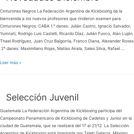
Cinturones Negros La Federación Argentina de Kickboxing da la
bienvenida a los nuevos profesores que rindieron examen para
Cinturones Negros: CABA 1.° danes: Julián Castro, Ignacio Salvador,
Yumnati, Rodrigo Luis Castelli, Ricardo Díaz, Julián Fuoco, Alan Luján,
Thael Rodríguez, Juan Cruz Baigorria, Franco Diana, Alexander Roxes
2° danes: Maximiliano Rojas, Matías Airala, Sales Silva, Rafael …
Novedades
Leer más »
Diciembre
Selección Juvenil
Guatemala La Federación Argentina de Kickboxing participa del
Campeonato Panamericano de Kickboxing de Cadetes y Junior en la
ciudad de Guatemala, que se realizará del 17 al 21/12. La Selección
Argentina de Kickboxing está integrada por Taleb Galarza, Máximo